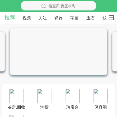
搜宝贝|雍正粉彩
推荐
视频
关注
瓷器
字画
玉石
钱币
鉴定.回收
淘货
珍宝台
保真阁