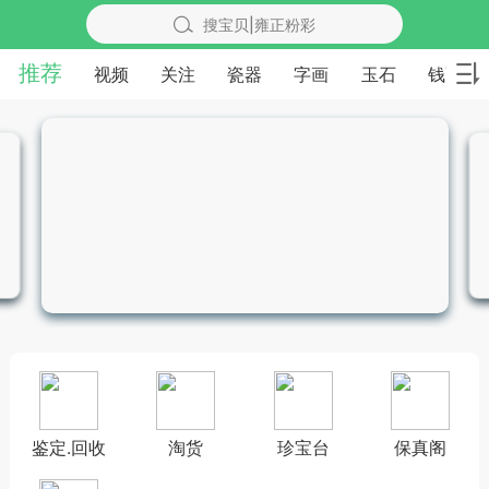
搜宝贝|雍正粉彩
推荐
视频
关注
瓷器
字画
玉石
钱币
鉴定.回收
淘货
珍宝台
保真阁