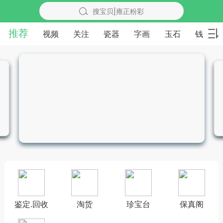
搜宝贝|雍正粉彩
推荐
视频
关注
瓷器
字画
玉石
钱币
鉴定.回收
淘货
珍宝台
保真阁