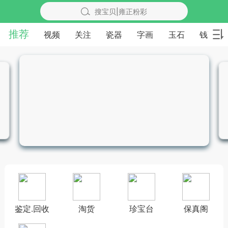
搜宝贝|雍正粉彩
推荐
视频
关注
瓷器
字画
玉石
钱币
鉴定.回收
淘货
珍宝台
保真阁