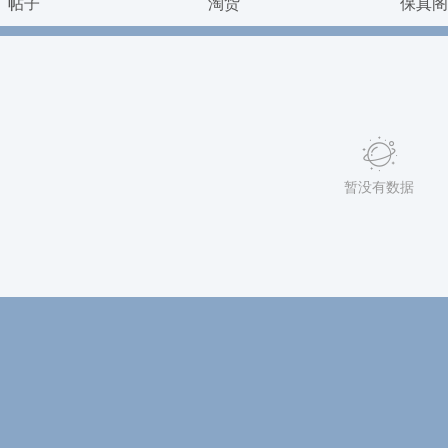
帖子
淘货
保真阁
暂没有数据