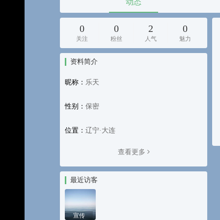
动态
0
0
2
0
关注
粉丝
人气
魅力
资料简介
昵称：
乐天
性别：
保密
位置：
辽宁·大连
查看更多
最近访客
宣传