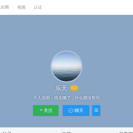
藏友圈
视频
认证
乐天
lv.1
个人说明：
他太懒了，什么都没有写
关注
聊天