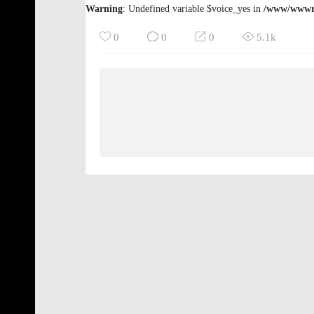
Warning
: Undefined variable $voice_yes in
/www/wwwro
0
0
0
5.1k