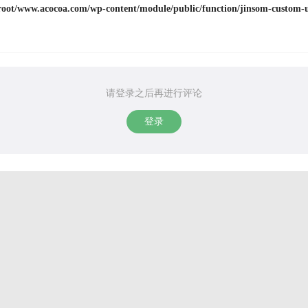
ot/www.acocoa.com/wp-content/module/public/function/jinsom-custom-u
请登录之后再进行评论
登录