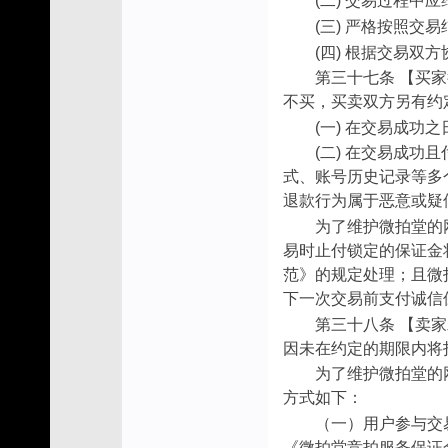
(二) 交易过程
(三) 严格按照交
(四) 根据交易双
第三十七条 【买
不买，买卖双方另有约
(一) 在交易成
(二) 在交易成
式、账号历史记录等多
退款行为属于恶意或疑
为了维护微拍堂的
易时止付锁定的保证金
范》的规定处理；且微
下一次交易前支付诚信
第三十八条 【卖
因未在约定的期限内将
为了维护微拍堂的
方式如下：
（一）用户参与交
《微拍堂竞拍服务保证