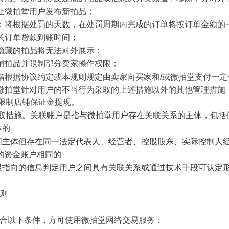
禁止微拍堂用户发布新拍品；
处罚：将根据处罚的天数，在处罚周期内完成的订单将按订单金额的
延长订单货款到账时间；
被隐藏的拍品将无法对外展示；
店铺拍品并限制部分卖家操作权限；
金：指根据协议约定或本规则规定由卖家向买家和/或微拍堂支付一
：指微拍堂针对用户的不当行为采取的上述措施以外的其他管理措
限制店铺保证金提现。
取措施。关联账户是指与微拍堂用户存在关联关系的主体，包括
体的
然为不同主体但存在同一法定代表人、经营者、控股股东、实际控制人
授权的资金账户相同的
他有明显指向的信息判定用户之间具有关联关系或通过技术手段可认定
规则
符合以下条件，方可使用微拍堂网络交易服务：