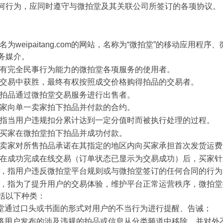
何行为，应同时遵守与微拍堂及其关联公司所签订的各项协议。
名为weipaitang.com的网站，名称为“微拍堂”的移动应用
务媒介。
具有完全民事行为能力的微拍堂各项服务的使用者。
在交易中获胜，最终有权按照成交价格购得拍品的交易者。
将拍品通过微拍堂交易服务进行出售者。
买家向单一卖家拍下拍品并付款的合约。
，指当用户违规扣分累计达到一定分值时而被执行处理的过程。
指买家在微拍堂拍下拍品并成功付款。
指卖家对所售拍品承诺在其指定的地区内向买家承担首次发货运费
指在成功完成在线交易（订单状态已显示为交易成功）后，买家
为，指用户违反微拍堂平台规则或与微拍堂签订的任何合同的行为
施，指为了提升用户的交易体验，维护平台正常运营秩序，微拍
括以下种类：
微拍堂通过口头或书面的形式对用户的不当行为进行提醒、告诫；
：指将用户发布的涉及违规的拍品或信息从分类频道中移除，并对外