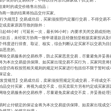
中应维护良好的交易秩序，不得以任何形式操纵或干扰交易；
易结束时的成交价格售出拍品；
方协商一致的结果将拍品交付买家。
家行为规范】交易成功后，买家须按照约定履行交易，不得交易
定或卖家原因导致的除外：
功之日起48小时（可延长一次，最长96小时）内要求关闭交易或拒
功且付款后，未经双方协商一致申请退款且经微拍堂根据卖家投诉
个纬度进行排查、取证、核实，综合判断认定买家不以交易为目
似恶意的。
网络交易服务的交易秩序，防止买家恶意交易，尽量避免并妥善
将为本次交易提供保障。如买家出现交易不买行为，买家同意将
拍堂仍有权按照相关规则的规定对买家进行包括但不限于暂时或
保证金。
家发货规范】交易成功后，卖家须按照规定完成交易，不得成交
拍品交付买家，将视为成交不卖，但买卖双方另有约定或买家原
网络交易服务的交易秩序，尽量避免卖家成交不卖，并妥善处理
易时止付锁定的保证金将为本次交易提供保障。如卖家出现成交
金规范》的规定处理；