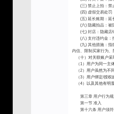
(三) 禁止上拍：
(四) 虚假交易
(五) 延长账期：
(六) 隐藏拍品：
(七) 封店：隐藏
(八) 支付违约
(九) 其他措施
内信、限制买家行为、
    （十）
对关联账户采
    （1）用户为同一主
    （2）用户虽
    （3）用户绑定/
    （4）以及其
第三章 用户行为
第一节 准入
第十六条 用户须