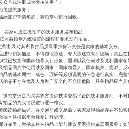
公众号或注册成为微拍堂用户；
拒绝提供服务；
活跃账户等情形的，微拍堂可进行回收。
道：卖家可通过微拍堂的技术服务发布拍品。
当按照微拍堂系统设置的流程和要求发布拍品。
如实描述”及对其所售拍品质量承担保证责任是卖家的基本义务。
品进行如实描述，不得虚假陈述、夸大陈述或有所隐瞒；禁止在
职或已故党和国家领导人）形象、题词以及任何涉及党和国家领
及拍品图片中使用涉及国家、国家领导人、国家机关、党派、反动
拍品的基本属性、成色、瑕疵等必须说明的信息进行真实、完整
括拍品不存在危及人身财产安全的不合理危险、具备拍品应当具
，微拍堂仅是为买卖双方提供技术交易平台的技术服务商，不对
有拍品的真实情况进行逐一核实。
慎阅读拍品描述。在交易前或交易后，买家发现拍品存在不如实
微拍堂将根据平台规则进行处理。
部分品类，微拍堂将在拍品上架前建议卖家提供鉴真阁服务；如