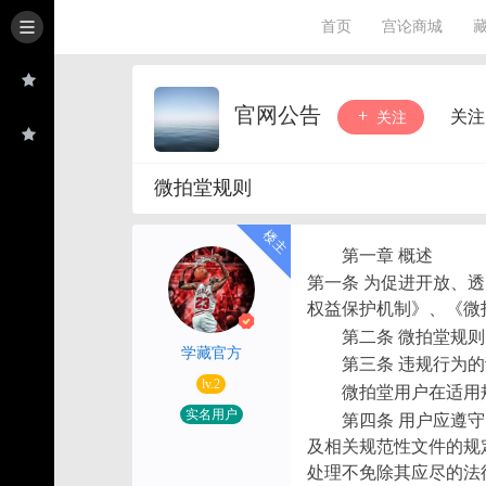
首页
宫论商城
官网公告
关注
关注
微拍堂规则
第一章 概述
第一条 为促进开放、
权益保护机制》、《微
第二条 微拍堂规
学藏官方
第三条 违规行为
lv.2
微拍堂用户在适用
实名用户
第四条 用户应遵
及相关规范性文件的规
处理不免除其应尽的法