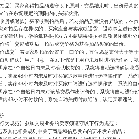
得拍品】买家竞得拍品须遵守以下原则：交易结束时，出价最高
应当在系统规定的期限内向买家发货。
认收货或退款】买家收到拍品后，若对拍品质量没有异议的，在点
家对拍品存在异议的，买家应当与卖家就退货、退款事宜进行友
卖家确认后，微拍堂将根据双方协商结果将拍品款项退还或部分
交价格】交易成功后，拍品成交价格为获得拍品买家的出价。
口价成交】若卖家对拍品设置了一口价的，首位愿意支付大于等
统自动确认】用户同意，在以下情况下用户未及时进行操作的，
后，买家在7个自然日内未及时确认收货的，系统将自动选择确认收
退款后，卖家48小时内未及时对买家退款申请进行选择操作的，系
退货后，卖家48小时内未及时对买家申请进行选择操作的，系统将
后，买家在7个自然日内未对该笔交易作出评价的，系统将自动进行
品后内48小时不付款的，系统自动关闭付款通道，认定买家违约。
维护
家行为规范】参加交易业务的卖家须遵守以下行为规范：
本规范及其他相关规则中关于商品和信息发布的要求发布拍品；