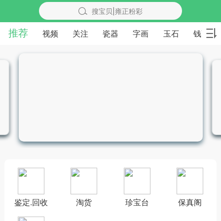
搜宝贝|雍正粉彩
推荐
视频
关注
瓷器
字画
玉石
钱币
鉴定.回收
淘货
珍宝台
保真阁