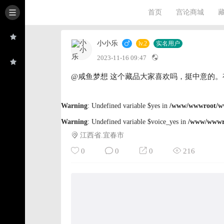
首页
宫论商城
小小乐
lv.2
实名用户
2023-11-16 09:47
@咸鱼梦想 这个藏品大家喜欢吗，挺中意的。
Warning
: Undefined variable $yes in
/www/wwwroot/www
Warning
: Undefined variable $voice_yes in
/www/wwwro
江西省.宜春市
0
0
0
216