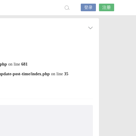
登录
注册
.php
on line
681
pdate-post-time/index.php
on line
35