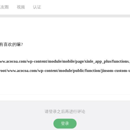
藏友圈
视频
认证
有喜欢的嘛?
.acocoa.com/wp-content/module/mobile/page/xinle_app_plus/functions
ot/www.acocoa.com/wp-content/module/public/function/jinsom-custom-u
请登录之后再进行评论
登录