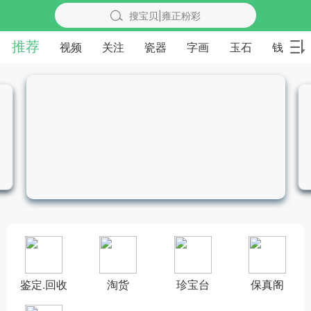
搜宝贝|雍正粉彩
推荐
视频
关注
瓷器
字画
玉石
钱币
鉴定.回收
淘货
珍宝台
保真阁