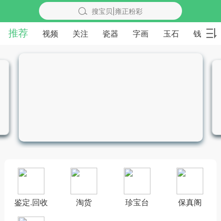
搜宝贝|雍正粉彩
推荐
视频
关注
瓷器
字画
玉石
钱币
鉴定.回收
淘货
珍宝台
保真阁