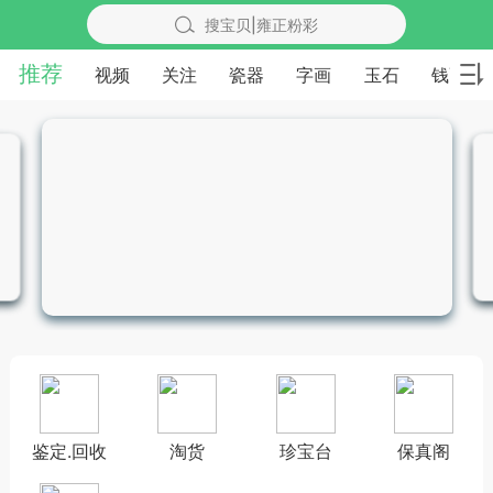
搜宝贝|雍正粉彩
推荐
视频
关注
瓷器
字画
玉石
钱币
鉴定.回收
淘货
珍宝台
保真阁