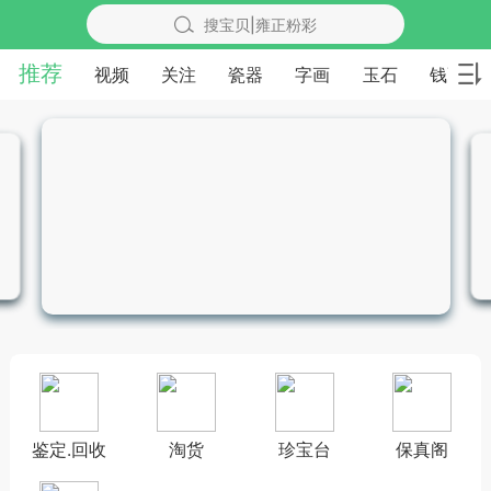
搜宝贝|雍正粉彩
推荐
视频
关注
瓷器
字画
玉石
钱币
鉴定.回收
淘货
珍宝台
保真阁